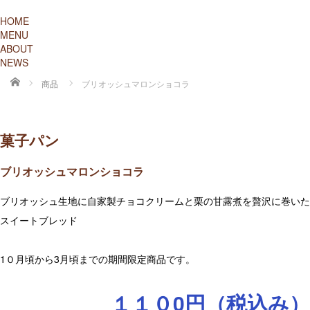
HOME
MENU
ABOUT
NEWS
ホーム
商品
ブリオッシュマロンショコラ
菓子パン
ブリオッシュマロンショコラ
ブリオッシュ生地に自家製チョコクリームと栗の甘露煮を贅沢に巻いた
スイートブレッド
1０月頃から3月頃までの期間限定商品です。
１１０0円（税込み）